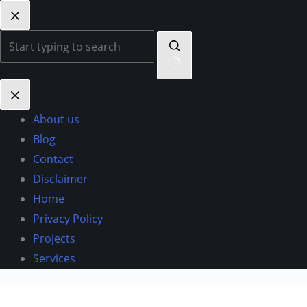
Skip
to
content
No
results
About us
Blog
Contact
Disclaimer
Home
Privacy Policy
Projects
Services