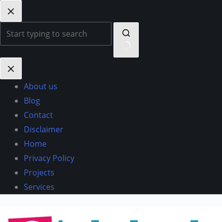
Skip
to
content
No
results
About us
Blog
Contact
Disclaimer
Home
Privacy Policy
Projects
Services